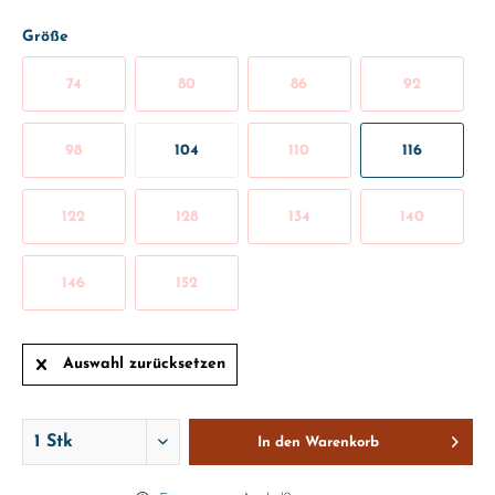
Größe
74
80
86
92
98
104
110
116
122
128
134
140
146
152
Auswahl zurücksetzen
In den
Warenkorb