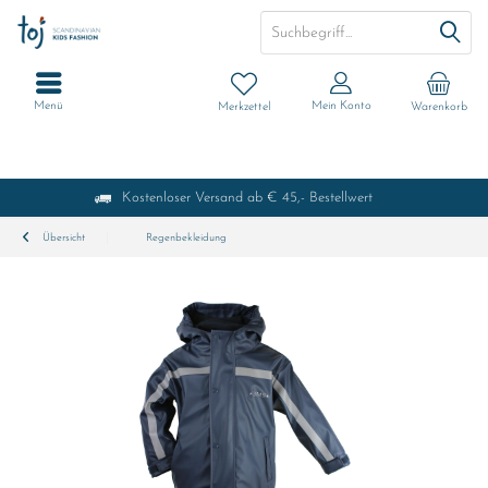
Menü
Mein Konto
Merkzettel
Warenkorb
Kostenloser Versand ab € 45,- Bestellwert
Übersicht
Regenbekleidung