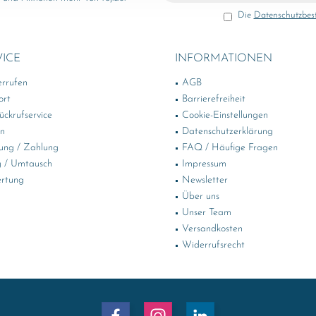
Die
Datenschutzbe
VICE
INFORMATIONEN
errufen
AGB
ort
Barrierefreiheit
ckrufservice
Cookie-Einstellungen
in
Datenschutzerklärung
ung / Zahlung
FAQ / Häufige Fragen
 / Umtausch
Impressum
rtung
Newsletter
Über uns
Unser Team
Versandkosten
Widerrufsrecht