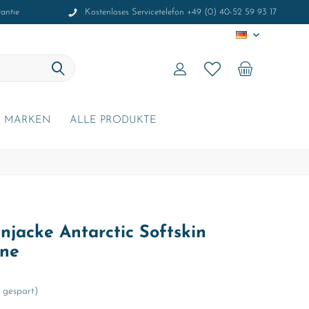
antie
Kostenloses Servicetelefon +49 (0) 40-52 59 93 17
DE
MARKEN
ALLE PRODUKTE
jacke Antarctic Softskin
ine
 gespart)