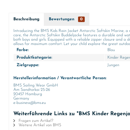
Beschreibung
Bewertungen
0
Introducing the BMS Kids Rain Jacket Antarctic Softskin Marine, a mu
care, the Antarctic Softskin Buddeljacke features a durable and wate
both boys and girls. Equipped with a reliable zipper closure and a d
allows for maximum comfort. Let your child explore the great outdoo
Farbe:
Blau
Produktkategorie:
Kinder Rege
Zielgruppe:
Jungen
Herstellerinformation / Verantwortliche Person:
BMS Sailing Wear GmbH
Am Sandtorkai 25-26
20457 Hamburg
Germany
e-business@bms.eu
Weiterführende Links zu "BMS Kinder Regenja
Fragen zum Artikel?
Weitere Artikel von BMS