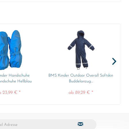
nder Handschuhe
BMS Kinder Outdoor Overall Softskin
B
ndschuhe Hellblau
Buddelanzug...
b 23,99 € *
ab 89,29 € *