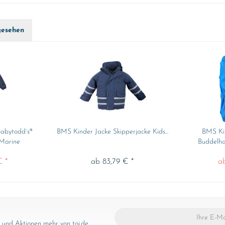
gesehen
abytodd´s®
BMS Kinder Jacke Skipperjacke Kids...
BMS Ki
 Marine
Buddelha
€ *
ab 83,79 € *
a
und Aktionen mehr von toj.de.