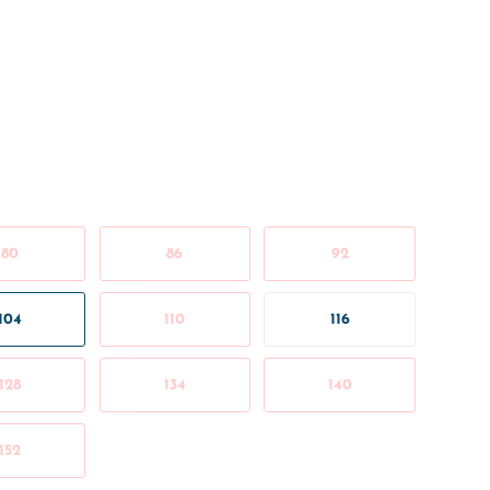
80
86
92
104
110
116
128
134
140
152