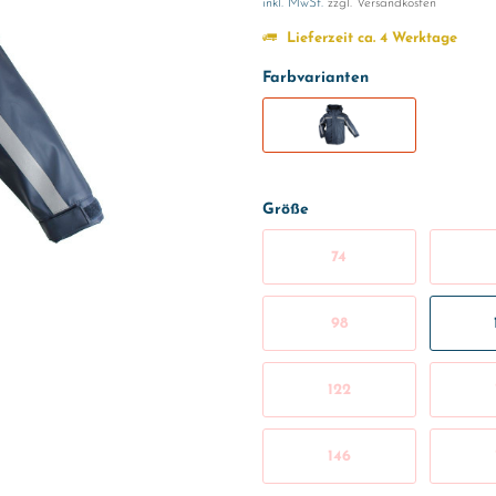
inkl. MwSt.
zzgl. Versandkosten
Lieferzeit ca. 4 Werktage
Farbvarianten
Größe
74
98
122
146