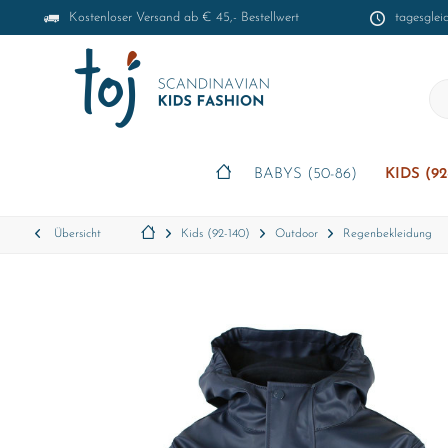
Kostenloser Versand ab € 45,- Bestellwert
tagesglei
BABYS (50-86)
KIDS (92
Übersicht
Kids (92-140)
Outdoor
Regenbekleidung