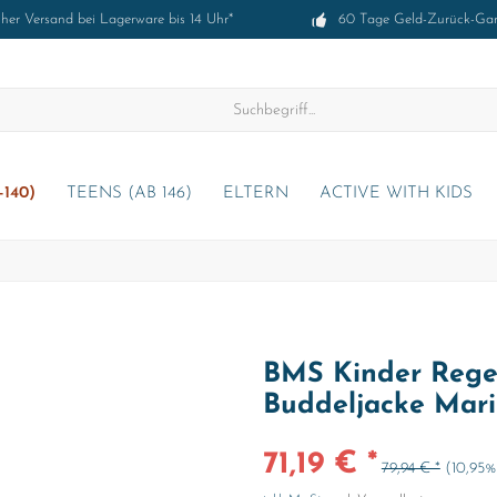
cher Versand bei Lagerware bis 14 Uhr*
60 Tage Geld-Zurück-Gar
-140)
TEENS (AB 146)
ELTERN
ACTIVE WITH KIDS
BMS Kinder Regen
Buddeljacke Mar
71,19 € *
79,94 € *
(10,95%