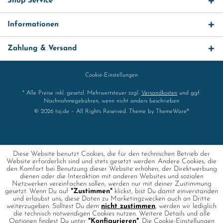
Shop Service
Informationen
Zahlung & Versand
Cookie-Einstellungen
* Alle Preise inkl. gesetzl. Mehrwertsteuer zzgl.
Versandkosten
und ggf.
Nachnahmegebühren, wenn nicht anders beschrieben
© 2026 toj.de – All Rights Reserved. Theme by
ThemeWare®
Diese Website benutzt Cookies, die für den technischen Betrieb der
Website erforderlich sind und stets gesetzt werden. Andere Cookies, die
den Komfort bei Benutzung dieser Website erhöhen, der Direktwerbung
dienen oder die Interaktion mit anderen Websites und sozialen
Netzwerken vereinfachen sollen, werden nur mit deiner Zustimmung
gesetzt. Wenn Du auf
"Zustimmen"
klickst, bist Du damit einverstanden
und erlaubst uns, diese Daten zu Marketingzwecken auch an Dritte
weiterzugeben. Solltest Du dem
nicht zustimmen
, werden wir lediglich
die technisch notwendigen Cookies nutzen. Weitere Details und alle
Optionen findest Du unter
"Konfigurieren"
. Die Cookie-Einstellungen