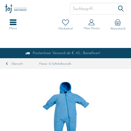
Menü
Mein Konto
Merkzettel
Warenkorb
Kostenloser Versand ab € 45,- Bestellwert
Übersicht
Fleece- & Softshelloveralls