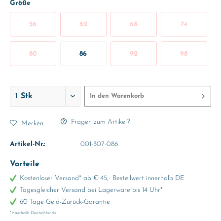
Größe
56
62
68
74
80
86
92
98
In den
Warenkorb
Fragen zum Artikel?
Merken
Artikel-Nr.:
001-307-086
Vorteile
Kostenloser Versand* ab € 45,- Bestellwert innerhalb DE
Tagesgleicher Versand bei Lagerware bis 14 Uhr*
60 Tage Geld-Zurück-Garantie
*Innerhalb Deutschlands