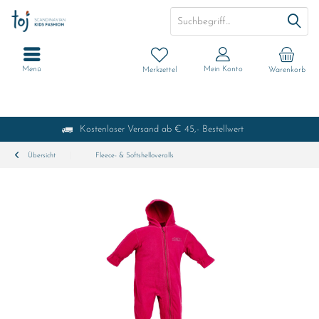
Menü
Mein Konto
Merkzettel
Warenkorb
Kostenloser Versand ab € 45,- Bestellwert
Übersicht
Fleece- & Softshelloveralls