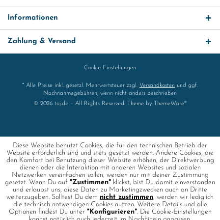
Informationen
Zahlung & Versand
Cookie-Einstellungen
* Alle Preise inkl. gesetzl. Mehrwertsteuer zzgl.
Versandkosten
und ggf.
Nachnahmegebühren, wenn nicht anders beschrieben
© 2026 toj.de – All Rights Reserved. Theme by
ThemeWare®
Diese Website benutzt Cookies, die für den technischen Betrieb der
Website erforderlich sind und stets gesetzt werden. Andere Cookies, die
den Komfort bei Benutzung dieser Website erhöhen, der Direktwerbung
dienen oder die Interaktion mit anderen Websites und sozialen
Netzwerken vereinfachen sollen, werden nur mit deiner Zustimmung
gesetzt. Wenn Du auf
"Zustimmen"
klickst, bist Du damit einverstanden
und erlaubst uns, diese Daten zu Marketingzwecken auch an Dritte
weiterzugeben. Solltest Du dem
nicht zustimmen
, werden wir lediglich
die technisch notwendigen Cookies nutzen. Weitere Details und alle
Optionen findest Du unter
"Konfigurieren"
. Die Cookie-Einstellungen
kannst natürlich auch jederzeit im Nachhinein anpassen.