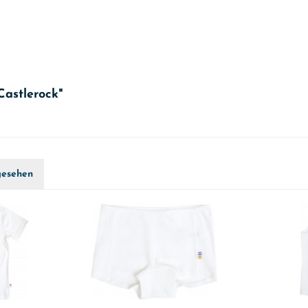
Castlerock"
gesehen