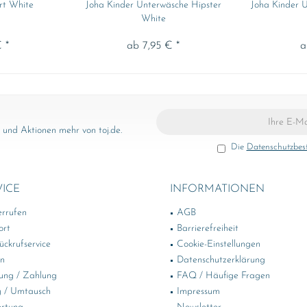
rt White
Joha Kinder Unterwäsche Hipster
Joha Kinder 
White
 *
ab 7,95 € *
a
und Aktionen mehr von toj.de.
Die
Datenschutzbe
VICE
INFORMATIONEN
errufen
AGB
ort
Barrierefreiheit
ckrufservice
Cookie-Einstellungen
in
Datenschutzerklärung
ung / Zahlung
FAQ / Häufige Fragen
 / Umtausch
Impressum