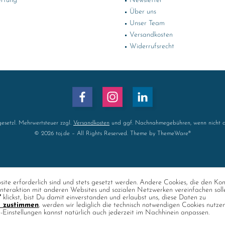
rtung
Newsletter
Über uns
Unser Team
Versandkosten
Widerrufsrecht
 gesetzl. Mehrwertsteuer zzgl.
Versandkosten
und ggf. Nachnahmegebühren, wenn nicht a
© 2026 toj.de – All Rights Reserved. Theme by
ThemeWare®
ite erforderlich sind und stets gesetzt werden. Andere Cookies, die den Ko
nteraktion mit anderen Websites und sozialen Netzwerken vereinfachen soll
"
klickst, bist Du damit einverstanden und erlaubst uns, diese Daten zu
t zustimmen
, werden wir lediglich die technisch notwendigen Cookies nutze
e-Einstellungen kannst natürlich auch jederzeit im Nachhinein anpassen.