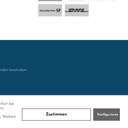
nders beschrieben
mfort bei
en,
Zustimmen
Konfigurieren
n. Weitere