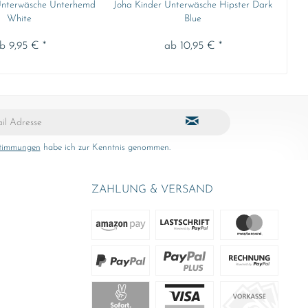
Unterwäsche Unterhemd
Joha Kinder Unterwäsche Hipster Dark
Joha
White
Blue
b 9,95 € *
ab 10,95 € *
stimmungen
habe ich zur Kenntnis genommen.
ZAHLUNG & VERSAND