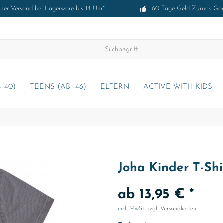
cher Versand bei Lagerware bis 14 Uhr*
60 Tage Geld-Zurück-Gar
-140)
TEENS (AB 146)
ELTERN
ACTIVE WITH KIDS
Joha Kinder T-Shi
ab 13,95 € *
inkl. MwSt.
zzgl. Versandkosten