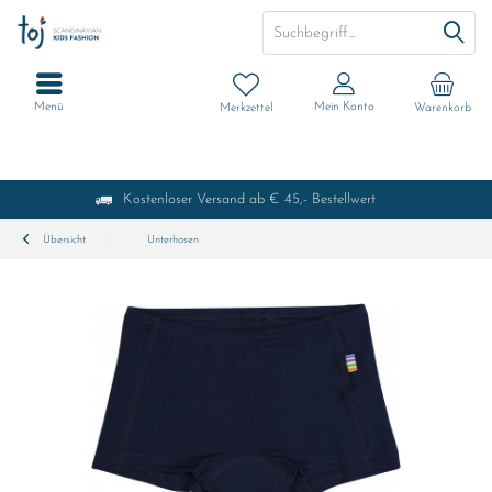
Menü
Mein Konto
Merkzettel
Warenkorb
Kostenloser Versand ab € 45,- Bestellwert
Übersicht
Unterhosen