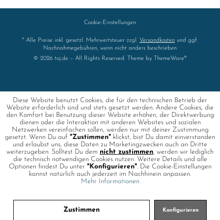
Cookie-Einstellungen
* Alle Preise inkl. gesetzl. Mehrwertsteuer zzgl.
Versandkosten
und ggf.
Nachnahmegebühren, wenn nicht anders beschrieben
© 2026 toj.de – All Rights Reserved. Theme by
ThemeWare®
Diese Website benutzt Cookies, die für den technischen Betrieb der
Website erforderlich sind und stets gesetzt werden. Andere Cookies, die
den Komfort bei Benutzung dieser Website erhöhen, der Direktwerbung
dienen oder die Interaktion mit anderen Websites und sozialen
Netzwerken vereinfachen sollen, werden nur mit deiner Zustimmung
gesetzt. Wenn Du auf
"Zustimmen"
klickst, bist Du damit einverstanden
und erlaubst uns, diese Daten zu Marketingzwecken auch an Dritte
weiterzugeben. Solltest Du dem
nicht zustimmen
, werden wir lediglich
die technisch notwendigen Cookies nutzen. Weitere Details und alle
Optionen findest Du unter
"Konfigurieren"
. Die Cookie-Einstellungen
kannst natürlich auch jederzeit im Nachhinein anpassen.
Mehr Informationen
Zustimmen
Konfigurieren