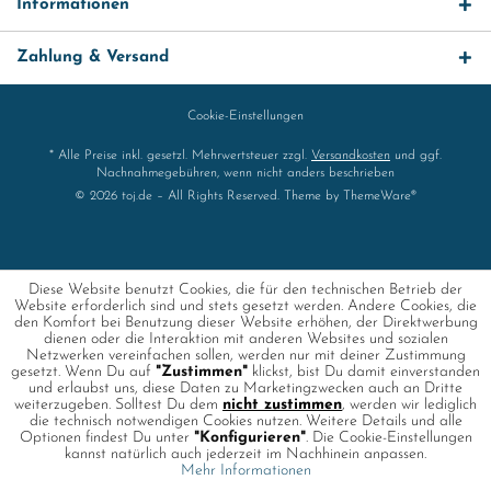
Informationen
Zahlung & Versand
Cookie-Einstellungen
* Alle Preise inkl. gesetzl. Mehrwertsteuer zzgl.
Versandkosten
und ggf.
Nachnahmegebühren, wenn nicht anders beschrieben
© 2026 toj.de – All Rights Reserved. Theme by
ThemeWare®
Diese Website benutzt Cookies, die für den technischen Betrieb der
Website erforderlich sind und stets gesetzt werden. Andere Cookies, die
den Komfort bei Benutzung dieser Website erhöhen, der Direktwerbung
dienen oder die Interaktion mit anderen Websites und sozialen
Netzwerken vereinfachen sollen, werden nur mit deiner Zustimmung
gesetzt. Wenn Du auf
"Zustimmen"
klickst, bist Du damit einverstanden
und erlaubst uns, diese Daten zu Marketingzwecken auch an Dritte
weiterzugeben. Solltest Du dem
nicht zustimmen
, werden wir lediglich
die technisch notwendigen Cookies nutzen. Weitere Details und alle
Optionen findest Du unter
"Konfigurieren"
. Die Cookie-Einstellungen
kannst natürlich auch jederzeit im Nachhinein anpassen.
Mehr Informationen