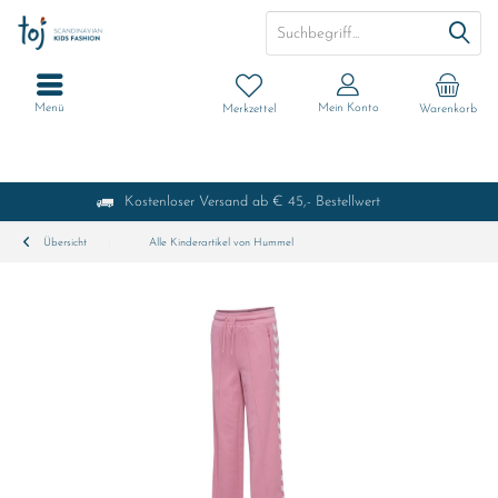
Menü
Mein Konto
Merkzettel
Warenkorb
Kostenloser Versand ab € 45,- Bestellwert
Übersicht
Alle Kinderartikel von Hummel