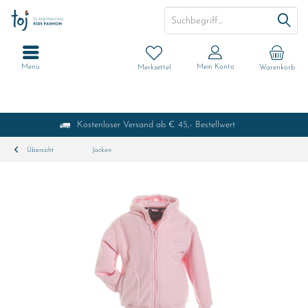
Menü
Mein Konto
Merkzettel
Warenkorb
Kostenloser Versand ab € 45,- Bestellwert
Übersicht
Jacken