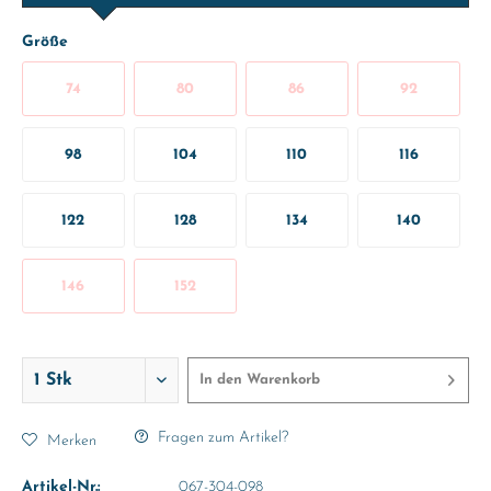
Größe
74
80
86
92
98
104
110
116
122
128
134
140
146
152
In den
Warenkorb
Fragen zum Artikel?
Merken
Artikel-Nr.:
067-304-098