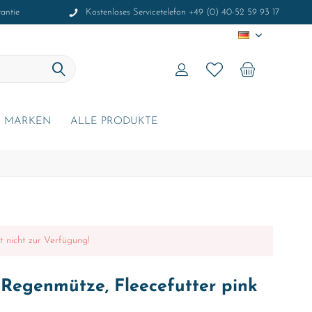
antie
Kostenloses Servicetelefon +49 (0) 40-52 59 93 17
DE
MARKEN
ALLE PRODUKTE
it nicht zur Verfügung!
 Regenmütze, Fleecefutter pink