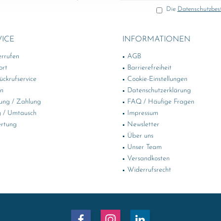
Die
Datenschutzbe
VICE
INFORMATIONEN
errufen
AGB
ort
Barrierefreiheit
ckrufservice
Cookie-Einstellungen
in
Datenschutzerklärung
ung / Zahlung
FAQ / Häufige Fragen
 / Umtausch
Impressum
rtung
Newsletter
Über uns
Unser Team
Versandkosten
Widerrufsrecht