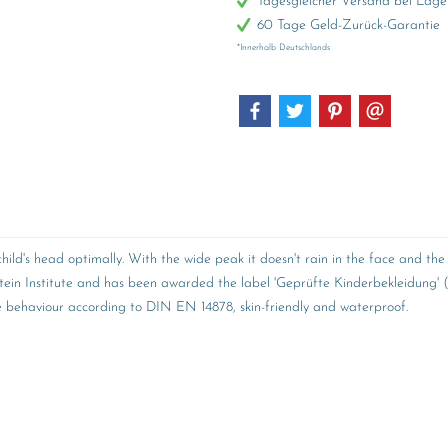
Tagesgleicher Versand bei Lage
60 Tage Geld-Zurück-Garantie
*Innerhalb Deutschlands
e child's head optimally. With the wide peak it doesn't rain in the face and t
tein Institute and has been awarded the label 'Geprüfte Kinderbekleidung' (T
re behaviour according to DIN EN 14878, skin-friendly and waterproof.