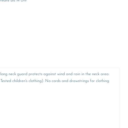
rware bis 14 Uhr*
he long neck guard protects against wind and rain in the neck area.
ested children's clothing). No cords and drawstrings for clothing