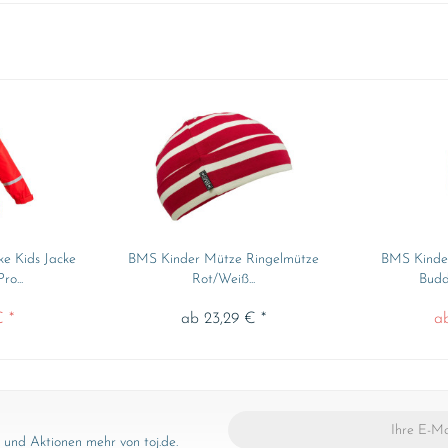
e Kids Jacke
BMS Kinder Mütze Ringelmütze
BMS Kinder
o...
Rot/Weiß...
Budd
 *
ab 23,29 € *
a
und Aktionen mehr von toj.de.