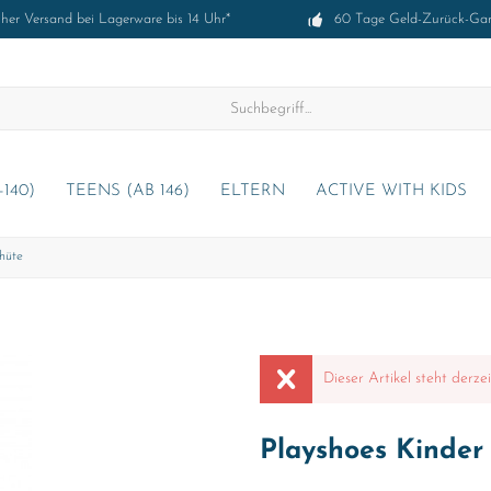
cher Versand bei Lagerware bis 14 Uhr*
60 Tage Geld-Zurück-Gar
-140)
TEENS (AB 146)
ELTERN
ACTIVE WITH KIDS
hüte
Dieser Artikel steht derze
Playshoes Kinder