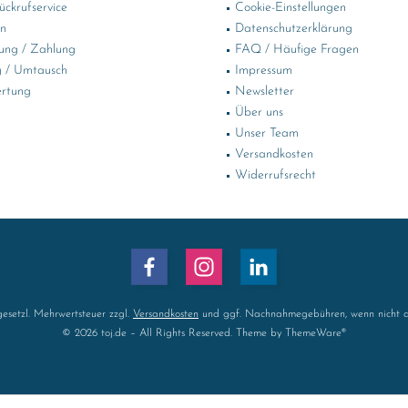
ckrufservice
Cookie-Einstellungen
in
Datenschutzerklärung
ung / Zahlung
FAQ / Häufige Fragen
 / Umtausch
Impressum
rtung
Newsletter
Über uns
Unser Team
Versandkosten
Widerrufsrecht
 gesetzl. Mehrwertsteuer zzgl.
Versandkosten
und ggf. Nachnahmegebühren, wenn nicht a
© 2026 toj.de – All Rights Reserved. Theme by
ThemeWare®