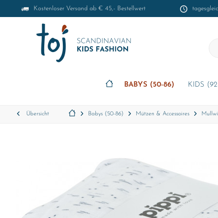
Kostenloser Versand ab € 45,- Bestellwert
tagesglei
BABYS (50-86)
KIDS (92
Übersicht
Babys (50-86)
Mützen & Accessoires
Mullwi