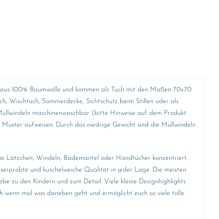
ehen aus 100% Baumwolle und kommen als Tuch mit den Maßen 70x70
h, Wischtuch, Sommerdecke, Sichtschutz beim Stillen oder als
 Mullwindeln maschinenwaschbar (bitte Hinweise auf dem Produkt
e Muster aufweisen. Durch das niedrige Gewicht sind die Mullwindeln
 wie Lätzchen, Windeln, Bademäntel oder Handtücher konzentriert.
gserprobte und kuschelweiche Qualität in jeder Lage. Die meisten
ebe zu den Kindern und zum Detail. Viele kleine Designhighlights
h wenn mal was daneben geht und ermöglicht euch so viele tolle