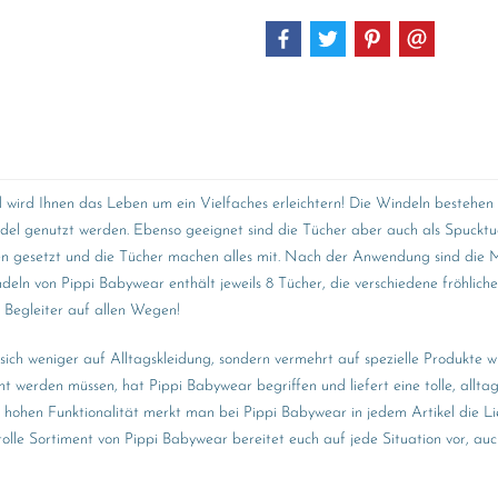
nd wird Ihnen das Leben um ein Vielfaches erleichtern! Die Windeln best
el genutzt werden. Ebenso geeignet sind die Tücher aber auch als Spucktuc
zen gesetzt und die Tücher machen alles mit. Nach der Anwendung sind die
eln von Pippi Babywear enthält jeweils 8 Tücher, die verschiedene fröhlich
r Begleiter auf allen Wegen!
 sich weniger auf Alltagskleidung, sondern vermehrt auf spezielle Produkte
t werden müssen, hat Pippi Babywear begriffen und liefert eine tolle, allta
 hohen Funktionalität merkt man bei Pippi Babywear in jedem Artikel die Li
lle Sortiment von Pippi Babywear bereitet euch auf jede Situation vor, auc