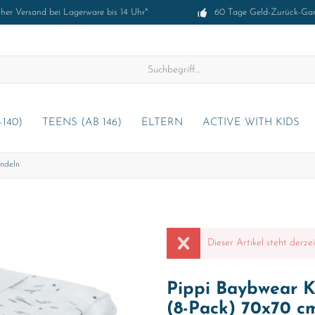
cher Versand bei Lagerware bis 14 Uhr*
60 Tage Geld-Zurück-Gar
-140)
TEENS (AB 146)
ELTERN
ACTIVE WITH KIDS
ndeln
Dieser Artikel steht derze
Pippi Baybwear K
(8-Pack) 70x70 c