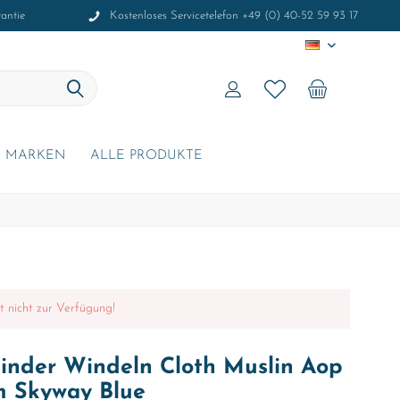
antie
Kostenloses Servicetelefon +49 (0) 40-52 59 93 17
DE
MARKEN
ALLE PRODUKTE
it nicht zur Verfügung!
inder Windeln Cloth Muslin Aop
m Skyway Blue