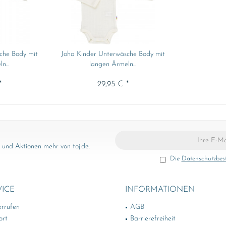
che Body mit
Joha Kinder Unterwäsche Body mit
n...
langen Ärmeln...
*
29,95 € *
und Aktionen mehr von toj.de.
Die
Datenschutzbe
VICE
INFORMATIONEN
errufen
AGB
ort
Barrierefreiheit