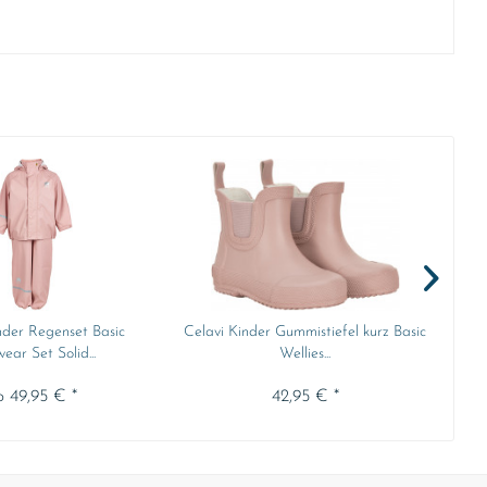
nder Regenset Basic
Celavi Kinder Gummistiefel kurz Basic
Cela
ear Set Solid...
Wellies...
b 49,95 € *
42,95 € *