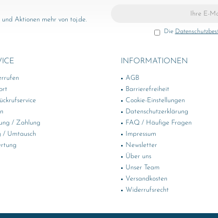
und Aktionen mehr von toj.de.
Die
Datenschutzbe
VICE
INFORMATIONEN
errufen
AGB
ort
Barrierefreiheit
ckrufservice
Cookie-Einstellungen
in
Datenschutzerklärung
ung / Zahlung
FAQ / Häufige Fragen
 / Umtausch
Impressum
rtung
Newsletter
Über uns
Unser Team
Versandkosten
Widerrufsrecht