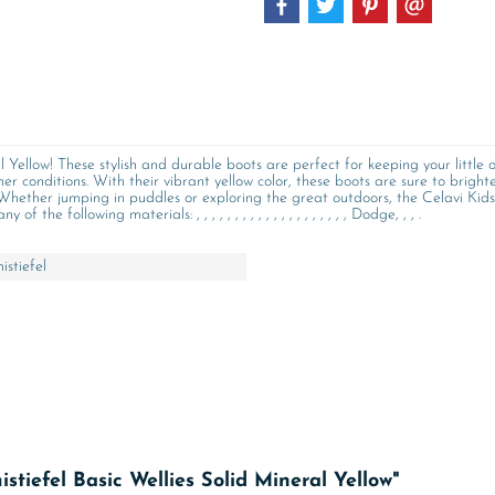
 Yellow! These stylish and durable boots are perfect for keeping your little
her conditions. With their vibrant yellow color, these boots are sure to brig
. Whether jumping in puddles or exploring the great outdoors, the Celavi Ki
e following materials: , , , , , , , , , , , , , , , , , , , , Dodge, , , .
stiefel
tiefel Basic Wellies Solid Mineral Yellow"