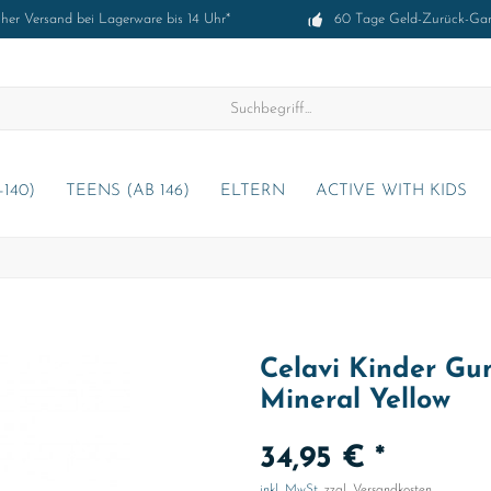
cher Versand bei Lagerware bis 14 Uhr*
60 Tage Geld-Zurück-Gar
-140)
TEENS (AB 146)
ELTERN
ACTIVE WITH KIDS
Celavi Kinder Gum
Mineral Yellow
34,95 € *
inkl. MwSt.
zzgl. Versandkosten