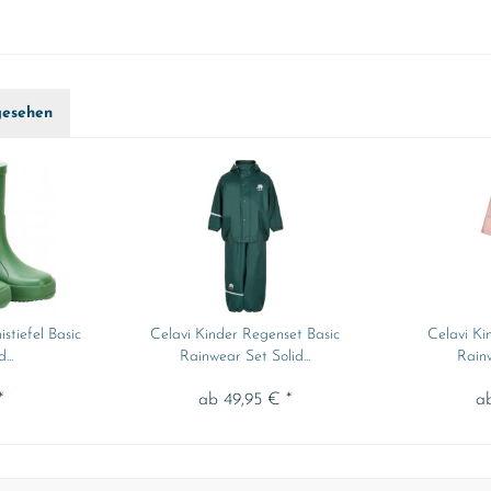
gesehen
tiefel Basic
Celavi Kinder Regenset Basic
Celavi Ki
...
Rainwear Set Solid...
Rainw
*
ab 49,95 € *
a