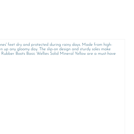
 ones' feet dry and protected during rainy days. Made from high-
hten up any gloomy day. The slip-on design and sturdy soles make
ds Rubber Boots Basic Wellies Solid Mineral Yellow are a must-have