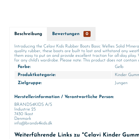
Beschreibung
Bewertungen
0
Introducing the Celavi Kids Rubber Boots Basic Wellies Solid Mineral
quality rubber, these boots are built to last and withstand any weat
them easy to put on and provide excellent traction for all-day play
for any child's wardrobe. Please note: This product does not contain any of th
Farbe:
Gelb
Produktkategorie:
Kinder Gummi
Zielgruppe:
Jungen
Herstellerinformation / Verantwortliche Person:
BRANDS4KIDS A/S
Industrie 25
7430 Ikast
Denmark
info@brands4kids.dk
Weiterführende Links zu "Celavi Kinder Gummis