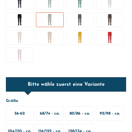
Bitte wähle zuerst eine Variante
Größe
56-62
68/74 - ca.
80/86 - ca.
92/98 - ca.
6-9 Monate
12-18
2-3 Jahre
104/110 - ca.
116/122 - ca.
128/134 - ca.