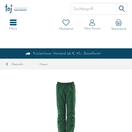
Menü
Mein Konto
Merkzettel
Warenkorb
Kostenloser Versand ab € 45,- Bestellwert
Übersicht
Hosen