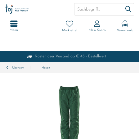
Menü
Mein Konto
Merkzettel
Warenkorb
Kostenloser Versand ab € 45,- Bestellwert
Übersicht
Hosen