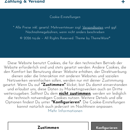
Zahlung & Versand
Cookie-Einstellungen
* Alle Preise inkl. gesetzl. Mehrwertsteuer zzgl.
Versandkosten
und ggf.
Nachnahmegebühren, wenn nicht anders beschrieben
© 2026 toj.de – All Rights Reserved. Theme by
ThemeWare®
Diese Website benutzt Cookies, die für den technischen Betrieb der
Website erforderlich sind und stets gesetzt werden. Andere Cookies, die
den Komfort bei Benutzung dieser Website erhöhen, der Direktwerbung
dienen oder die Interaktion mit anderen Websites und sozialen
Netzwerken vereinfachen sollen, werden nur mit deiner Zustimmung
gesetzt. Wenn Du auf
"Zustimmen"
klickst, bist Du damit einverstanden
und erlaubst uns, diese Daten zu Marketingzwecken auch an Dritte
weiterzugeben. Solltest Du dem
nicht zustimmen
, werden wir lediglich
die technisch notwendigen Cookies nutzen. Weitere Details und alle
Optionen findest Du unter
"Konfigurieren"
. Die Cookie-Einstellungen
kannst natürlich auch jederzeit im Nachhinein anpassen.
Mehr Informationen
Zustimmen
Konfigurieren