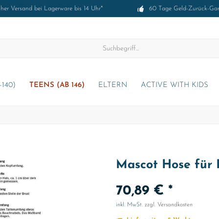
cher Versand bei Lagerware bis 14 Uhr*
60 Tage Geld-Zurück-Gar
-140)
TEENS (AB 146)
ELTERN
ACTIVE WITH KIDS
Mascot Hose für K
70,89 € *
inkl. MwSt.
zzgl. Versandkosten