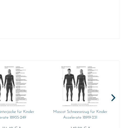
terjacke für Kinder
Mascot Schneeanzug für Kinder
M
erate 18935-249
Accelerate 18919-231