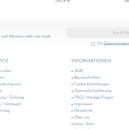
*
114,79 € *
ab
und Aktionen mehr von toj.de.
Die
Datenschutzbe
VICE
INFORMATIONEN
errufen
AGB
ort
Barrierefreiheit
ckrufservice
Cookie-Einstellungen
in
Datenschutzerklärung
ung / Zahlung
FAQ / Häufige Fragen
 / Umtausch
Impressum
rtung
Newsletter
Über uns
Unser Team