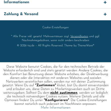
Informationen
Zahlung & Versand
Cookie-Einstellungen
* Alle Preise inkl. gesetzl. Mehrwertsteuer zzgl.
Versandkosten
und ggf.
Nachnahmegebühren, wenn nicht anders beschrieben
© 2026 toj.de – All Rights Reserved. Theme by
ThemeWare®
Diese Website benutzt Cookies, die für den technischen Betrieb der
Website erforderlich sind und stets gesetzt werden. Andere Cookies, die
den Komfort bei Benutzung dieser Website erhöhen, der Direktwerbung
dienen oder die Interaktion mit anderen Websites und sozialen
Netzwerken vereinfachen sollen, werden nur mit deiner Zustimmung
gesetzt. Wenn Du auf
"Zustimmen"
klickst, bist Du damit einverstanden
und erlaubst uns, diese Daten zu Marketingzwecken auch an Dritte
weiterzugeben. Solltest Du dem
nicht zustimmen
, werden wir lediglich
die technisch notwendigen Cookies nutzen. Weitere Details und alle
Optionen findest Du unter
"Konfigurieren"
. Die Cookie-Einstellungen
kannst natürlich auch jederzeit im Nachhinein anpassen.
Mehr Informationen