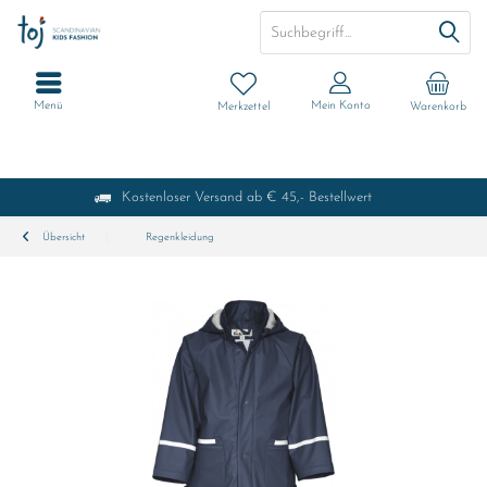
Menü
Mein Konto
Merkzettel
Warenkorb
Kostenloser Versand ab € 45,- Bestellwert
Übersicht
Regenkleidung