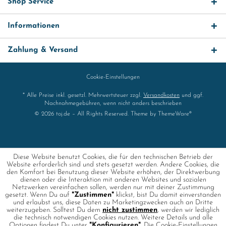
Shop Service
Informationen
Zahlung & Versand
Cookie-Einstellungen
* Alle Preise inkl. gesetzl. Mehrwertsteuer zzgl.
Versandkosten
und ggf.
Nachnahmegebühren, wenn nicht anders beschrieben
© 2026 toj.de – All Rights Reserved. Theme by
ThemeWare®
Diese Website benutzt Cookies, die für den technischen Betrieb der
Website erforderlich sind und stets gesetzt werden. Andere Cookies, die
den Komfort bei Benutzung dieser Website erhöhen, der Direktwerbung
dienen oder die Interaktion mit anderen Websites und sozialen
Netzwerken vereinfachen sollen, werden nur mit deiner Zustimmung
gesetzt. Wenn Du auf
"Zustimmen"
klickst, bist Du damit einverstanden
und erlaubst uns, diese Daten zu Marketingzwecken auch an Dritte
weiterzugeben. Solltest Du dem
nicht zustimmen
, werden wir lediglich
die technisch notwendigen Cookies nutzen. Weitere Details und alle
Optionen findest Du unter
"Konfigurieren"
. Die Cookie-Einstellungen