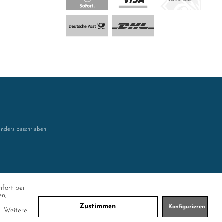
nders beschrieben
mfort bei
en,
Zustimmen
Konfigurieren
n. Weitere