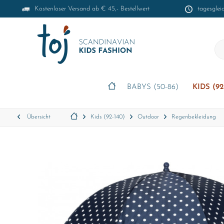
Kostenloser Versand ab € 45,- Bestellwert
tagesglei
BABYS (50-86)
KIDS (92
Übersicht
Kids (92-140)
Outdoor
Regenbekleidung