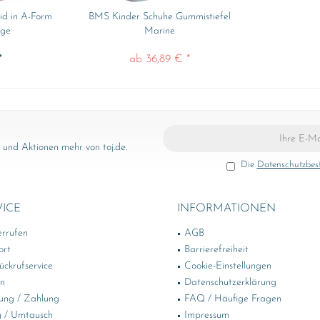
id in A-Form
BMS Kinder Schuhe Gummistiefel
nge
Marine
*
ab 36,89 € *
und Aktionen mehr von toj.de.
Die
Datenschutzbe
VICE
INFORMATIONEN
errufen
AGB
ort
Barrierefreiheit
ckrufservice
Cookie-Einstellungen
in
Datenschutzerklärung
ung / Zahlung
FAQ / Häufige Fragen
 / Umtausch
Impressum