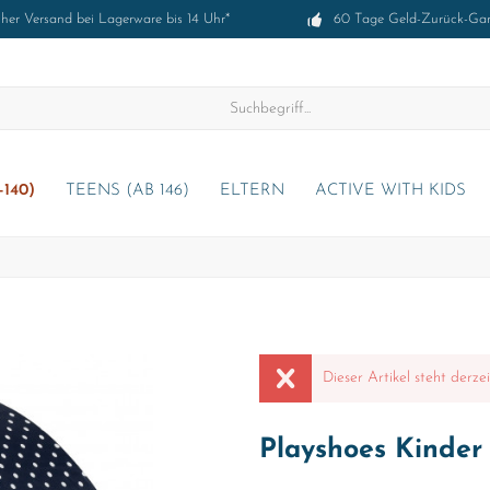
cher Versand bei Lagerware bis 14 Uhr*
60 Tage Geld-Zurück-Gar
-140)
TEENS (AB 146)
ELTERN
ACTIVE WITH KIDS
Dieser Artikel steht derze
Playshoes Kinder