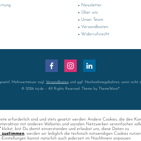
rtung
Newsletter
Über uns
Unser Team
Versandkosten
Widerrufsrecht
 gesetzl. Mehrwertsteuer zzgl.
Versandkosten
und ggf. Nachnahmegebühren, wenn nicht a
© 2026 toj.de – All Rights Reserved. Theme by
ThemeWare®
ite erforderlich sind und stets gesetzt werden. Andere Cookies, die den Ko
nteraktion mit anderen Websites und sozialen Netzwerken vereinfachen soll
"
klickst, bist Du damit einverstanden und erlaubst uns, diese Daten zu
t zustimmen
, werden wir lediglich die technisch notwendigen Cookies nutze
e-Einstellungen kannst natürlich auch jederzeit im Nachhinein anpassen.