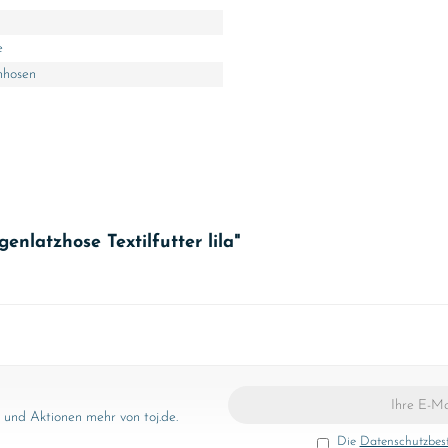
e
nhosen
nlatzhose Textilfutter lila"
und Aktionen mehr von toj.de.
Die
Datenschutzbe