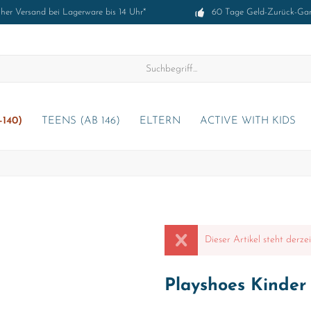
cher Versand bei Lagerware bis 14 Uhr*
60 Tage Geld-Zurück-Gar
-140)
TEENS (AB 146)
ELTERN
ACTIVE WITH KIDS
Dieser Artikel steht derze
Playshoes Kinder 