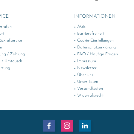
VICE
INFORMATIONEN
errufen
AGB
ort
Barrierefreiheit
ckrufservice
Cookie-Einstellungen
in
Datenschutzerklärung
ung / Zahlung
FAQ / Häufige Fragen
 / Umtausch
Impressum
rtung
Newsletter
Über uns
Unser Team
Versandkosten
Widerrufsrecht