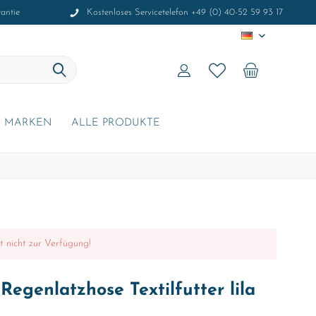
antie
Kostenloses Servicetelefon +49 (0) 40-52 59 93 17
DE
MARKEN
ALLE PRODUKTE
it nicht zur Verfügung!
Regenlatzhose Textilfutter lila