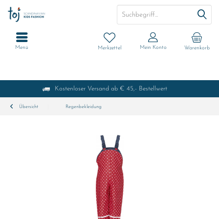
Menü
Mein Konto
Merkzettel
Warenkorb
Kostenloser Versand ab € 45,- Bestellwert
Übersicht
Regenbekleidung