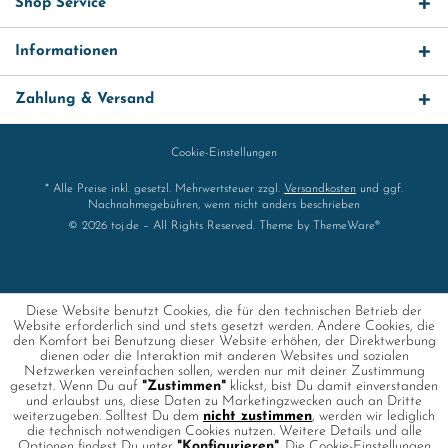
Shop Service
Informationen
Zahlung & Versand
Cookie-Einstellungen
* Alle Preise inkl. gesetzl. Mehrwertsteuer zzgl.
Versandkosten
und ggf.
Nachnahmegebühren, wenn nicht anders beschrieben
© 2026 toj.de – All Rights Reserved. Theme by
ThemeWare®
Diese Website benutzt Cookies, die für den technischen Betrieb der
Website erforderlich sind und stets gesetzt werden. Andere Cookies, die
den Komfort bei Benutzung dieser Website erhöhen, der Direktwerbung
dienen oder die Interaktion mit anderen Websites und sozialen
Netzwerken vereinfachen sollen, werden nur mit deiner Zustimmung
gesetzt. Wenn Du auf
"Zustimmen"
klickst, bist Du damit einverstanden
und erlaubst uns, diese Daten zu Marketingzwecken auch an Dritte
weiterzugeben. Solltest Du dem
nicht zustimmen
, werden wir lediglich
die technisch notwendigen Cookies nutzen. Weitere Details und alle
Optionen findest Du unter
"Konfigurieren"
. Die Cookie-Einstellungen