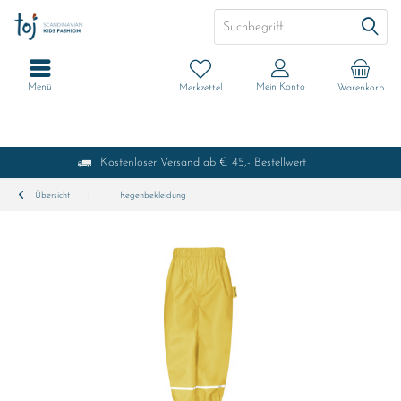
Menü
Mein Konto
Merkzettel
Warenkorb
Kostenloser Versand ab € 45,- Bestellwert
Übersicht
Regenbekleidung