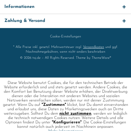
Informationen
Zahlung & Versand
Cookie-Einstellungen
* Alle Preise inkl. gesetzl. Mehrwertsteuer zzgl.
Versandkosten
und ggf.
Nachnahmegebühren, wenn nicht anders beschrieben
© 2026 toj.de – All Rights Reserved. Theme by
ThemeWare®
Diese Website benutzt Cookies, die für den technischen Betrieb der
Website erforderlich sind und stets gesetzt werden. Andere Cookies, die
den Komfort bei Benutzung dieser Website erhöhen, der Direktwerbung
dienen oder die Interaktion mit anderen Websites und sozialen
Netzwerken vereinfachen sollen, werden nur mit deiner Zustimmung
gesetzt. Wenn Du auf
"Zustimmen"
klickst, bist Du damit einverstanden
und erlaubst uns, diese Daten zu Marketingzwecken auch an Dritte
weiterzugeben. Solltest Du dem
nicht zustimmen
, werden wir lediglich
die technisch notwendigen Cookies nutzen. Weitere Details und alle
Optionen findest Du unter
"Konfigurieren"
. Die Cookie-Einstellungen
kannst natürlich auch jederzeit im Nachhinein anpassen.