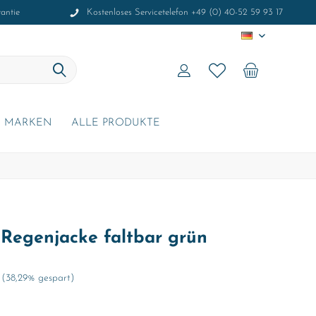
antie
Kostenloses Servicetelefon +49 (0) 40-52 59 93 17
DE
MARKEN
ALLE PRODUKTE
 Regenjacke faltbar grün
(38,29% gespart)