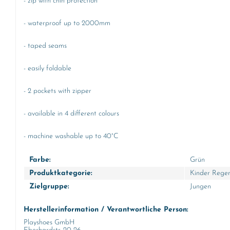
- zip with chin protection
- waterproof up to 2000mm
- taped seams
- easily foldable
- 2 pockets with zipper
- available in 4 different colours
- machine washable up to 40°C
Farbe:
Grün
Produktkategorie:
Kinder Rege
Zielgruppe:
Jungen
Herstellerinformation / Verantwortliche Person:
Playshoes GmbH