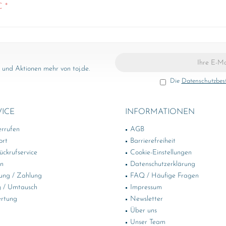
€ *
und Aktionen mehr von toj.de.
Die
Datenschutzbe
VICE
INFORMATIONEN
errufen
AGB
ort
Barrierefreiheit
ckrufservice
Cookie-Einstellungen
in
Datenschutzerklärung
ung / Zahlung
FAQ / Häufige Fragen
 / Umtausch
Impressum
rtung
Newsletter
Über uns
Unser Team