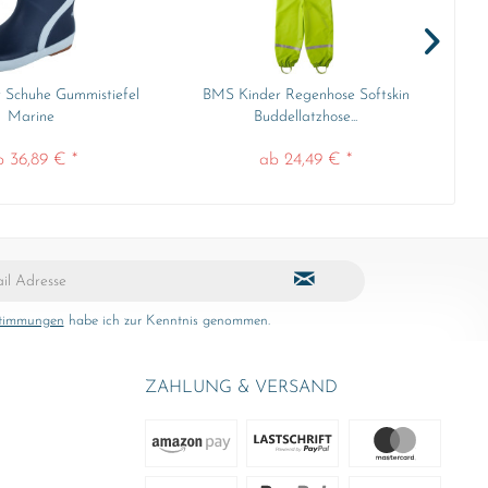
 Schuhe Gummistiefel
BMS Kinder Regenhose Softskin
B
Marine
Buddellatzhose...
b 36,89 € *
ab 24,49 € *
stimmungen
habe ich zur Kenntnis genommen.
ZAHLUNG & VERSAND