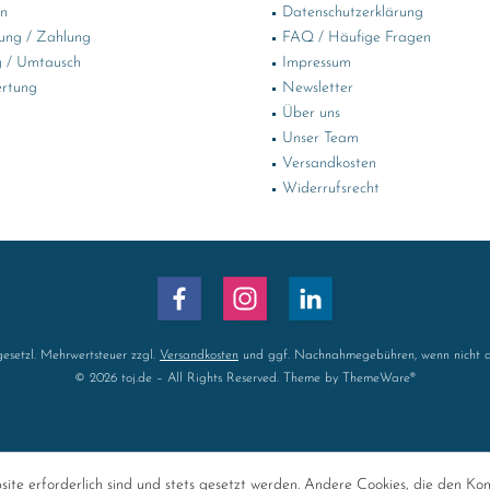
in
Datenschutzerklärung
ung / Zahlung
FAQ / Häufige Fragen
 / Umtausch
Impressum
rtung
Newsletter
Über uns
Unser Team
Versandkosten
Widerrufsrecht
 gesetzl. Mehrwertsteuer zzgl.
Versandkosten
und ggf. Nachnahmegebühren, wenn nicht a
© 2026 toj.de – All Rights Reserved. Theme by
ThemeWare®
ite erforderlich sind und stets gesetzt werden. Andere Cookies, die den Ko