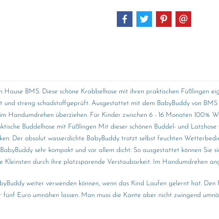
Hause BMS. Diese schöne Krabbelhose mit ihren praktischen Füßlingen eignet
ht und streng schadstoffgeprüft. Ausgestattet mit dem BabyBuddy von BMS lä
sich im Handumdrehen überziehen. Für Kinder zwischen 6 - 16 Monaten 100% W
ische Buddelhose mit Füßlingen Mit dieser schönen Buddel- und Latzhose vo
n. Der absolut wasserdichte BabyBuddy trotzt selbst feuchten Wetterbeding
 BabyBuddy sehr kompakt und vor allem dicht. So ausgestattet können Sie si
 Ihre Kleinsten durch ihre platzsparende Verstaubarkeit. Im Handumdrehen an
 BabyBuddy weiter verwenden können, wenn das Kind Laufen gelernt hat. De
ür fünf Euro umnähen lassen. Man muss die Kante aber nicht zwingend umnähe