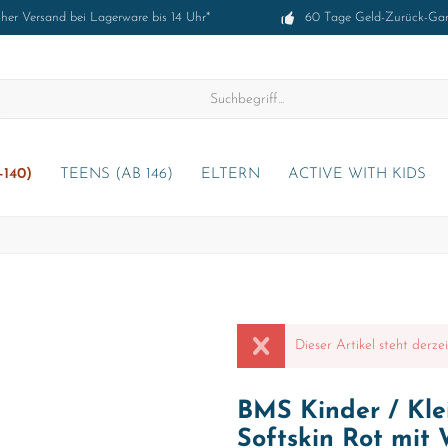
cher Versand bei Lagerware bis 14 Uhr*
60 Tage Geld-Zurück-Gar
-140)
TEENS (AB 146)
ELTERN
ACTIVE WITH KIDS
Dieser Artikel steht derze
BMS Kinder / Kl
Softskin Rot mit