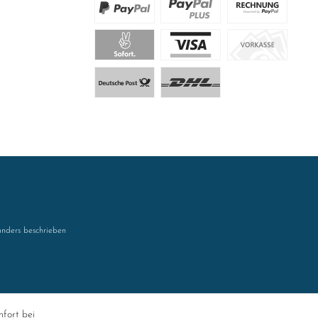
nders beschrieben
mfort bei