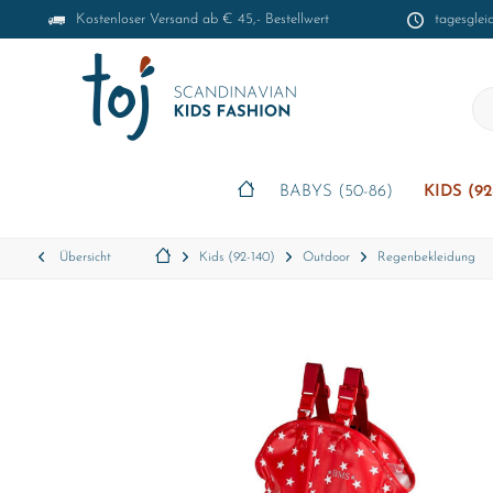
Kostenloser Versand ab € 45,- Bestellwert
tagesglei
BABYS (50-86)
KIDS (92
Übersicht
Kids (92-140)
Outdoor
Regenbekleidung