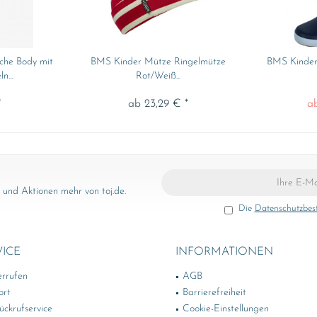
che Body mit
BMS Kinder Mütze Ringelmütze
BMS Kinder
n...
Rot/Weiß...
*
ab 23,29 € *
a
und Aktionen mehr von toj.de.
Die
Datenschutzbe
VICE
INFORMATIONEN
errufen
AGB
ort
Barrierefreiheit
ckrufservice
Cookie-Einstellungen