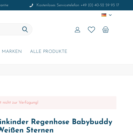
antie
Kostenloses Servicetelefon +49 (0) 40-52 59 93 17
DE
MARKEN
ALLE PRODUKTE
it nicht zur Verfügung!
einkinder Regenhose Babybuddy
 Weißen Sternen