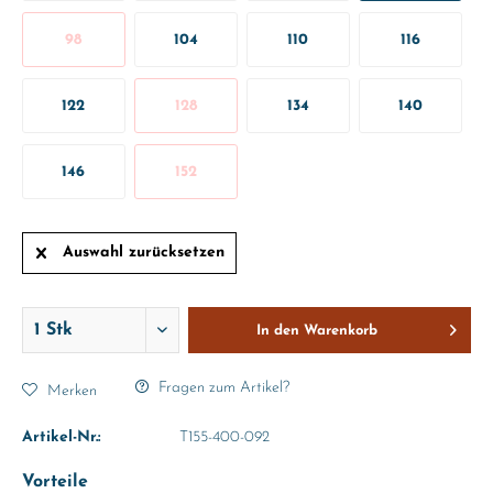
98
104
110
116
122
128
134
140
146
152
Auswahl zurücksetzen
In den
Warenkorb
Fragen zum Artikel?
Merken
Artikel-Nr.:
T155-400-092
Vorteile