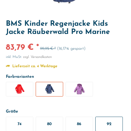
BMS Kinder Regenjacke Kids
Jacke Räuberwald Pro Marine
83,79 € *
99,95 € *
(16,17% gespart)
inkl. MwSt.
zzgl. Versandkosten
Lieferzeit ca. 4 Werktage
Farbvarianten
Größe
74
80
86
92