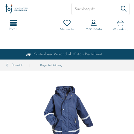
Menü
Mein Konto
Merkzettel
Warenkorb
Kostenloser Versand ab € 45,- Bestellwert
Übersicht
Regenbekleidung