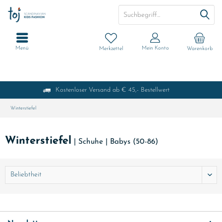
Menü
Mein Konto
Merkzettel
Warenkorb
Kostenloser Versand ab € 45,- Bestellwert
Winterstiefel
Winterstiefel
|
Schuhe
|
Babys (50-86)