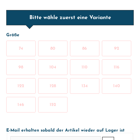
Bitte wähle zuerst eine Variante
Größe
74
80
86
92
98
104
110
116
122
128
134
140
146
152
E-Mail erhalten sobald der Artikel wieder auf Lager ist