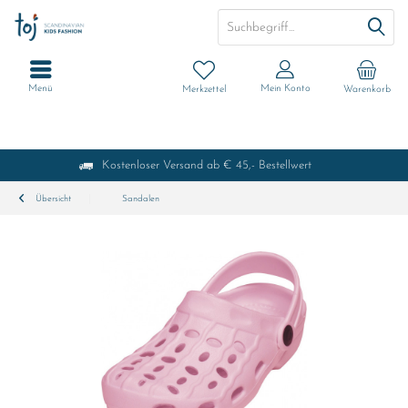
Menü
Mein Konto
Merkzettel
Warenkorb
Kostenloser Versand ab € 45,- Bestellwert
Übersicht
Sandalen