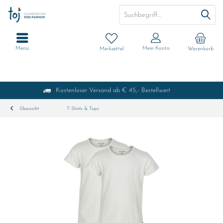
Menü
Mein Konto
Merkzettel
Warenkorb
Kostenloser Versand ab € 45,- Bestellwert
Übersicht
T-Shirts & Tops