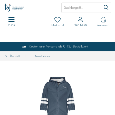
Menü
Mein Konto
Merkzettel
Warenkorb
Kostenloser Versand ab € 45,- Bestellwert
Übersicht
Regenkleidung