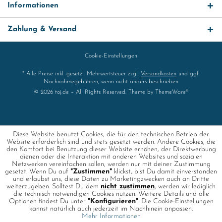
Informationen
Zahlung & Versand
Cookie-Einstellungen
* Alle Preise inkl. gesetzl. Mehrwertsteuer zzgl.
Versandkosten
und ggf.
Nachnahmegebühren, wenn nicht anders beschrieben
© 2026 toj.de – All Rights Reserved. Theme by
ThemeWare®
Diese Website benutzt Cookies, die für den technischen Betrieb der
Website erforderlich sind und stets gesetzt werden. Andere Cookies, die
den Komfort bei Benutzung dieser Website erhöhen, der Direktwerbung
dienen oder die Interaktion mit anderen Websites und sozialen
Netzwerken vereinfachen sollen, werden nur mit deiner Zustimmung
gesetzt. Wenn Du auf
"Zustimmen"
klickst, bist Du damit einverstanden
und erlaubst uns, diese Daten zu Marketingzwecken auch an Dritte
weiterzugeben. Solltest Du dem
nicht zustimmen
, werden wir lediglich
die technisch notwendigen Cookies nutzen. Weitere Details und alle
Optionen findest Du unter
"Konfigurieren"
. Die Cookie-Einstellungen
kannst natürlich auch jederzeit im Nachhinein anpassen.
Mehr Informationen