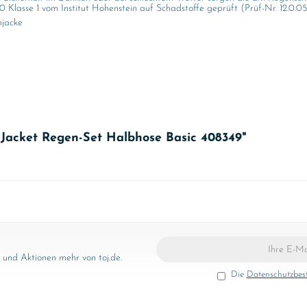
Klasse 1 vom Institut Hohenstein auf Schadstoffe geprüft (Prüf-Nr. 12.0.05
njacke
 Jacket Regen-Set Halbhose Basic 408349"
und Aktionen mehr von toj.de.
Die
Datenschutzbe