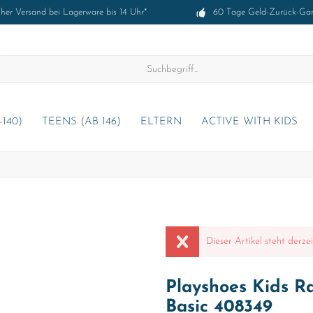
cher Versand bei Lagerware bis 14 Uhr*
60 Tage Geld-Zurück-Gar
-140)
TEENS (AB 146)
ELTERN
ACTIVE WITH KIDS
Dieser Artikel steht derze
Playshoes Kids R
Basic 408349