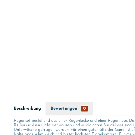
Beschreibung
Bewertungen
0
Regenset bestehend aus einer Regenjacke und einer Regenhose. Das 
Reißverschlusses. Mit der wasser- und winddichten Buddelhose sind 
Unterwäsche getragen werden. Für einen guten Sitz der Gummistiefe
Kälte angenehm weich und bietet höchsten Tragekomfort. Für mehr S