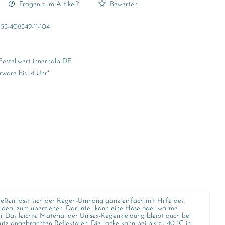
Fragen zum Artikel?
Bewerten
53-408349-11-104
Bestellwert innerhalb DE
rware bis 14 Uhr*
ießen lässt sich der Regen-Umhang ganz einfach mit Hilfe des
st ideal zum überziehen. Darunter kann eine Hose oder warme
 Das leichte Material der Unisex-Regenkleidung bleibt auch bei
z angebrachten Reflektoren. Die Jacke kann bei bis zu 40 °C in