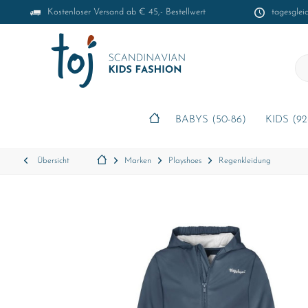
Kostenloser Versand ab € 45,- Bestellwert
tagesglei
BABYS (50-86)
KIDS (92
Übersicht
Marken
Playshoes
Regenkleidung