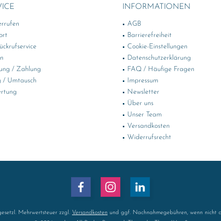
VICE
INFORMATIONEN
errufen
AGB
ort
Barrierefreiheit
ckrufservice
Cookie-Einstellungen
in
Datenschutzerklärung
ung / Zahlung
FAQ / Häufige Fragen
 / Umtausch
Impressum
rtung
Newsletter
Über uns
Unser Team
Versandkosten
Widerrufsrecht
 gesetzl. Mehrwertsteuer zzgl.
Versandkosten
und ggf. Nachnahmegebühren, wenn nicht a