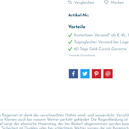
Vergleichen
Merken
Artikel-Nr.:
Vorteile
Kostenloser Versand* ab € 45,- 
Tagesgleicher Versand bei Lage
60 Tage Geld-Zurück-Garantie
*Innerhalb Deutschlands
Regenset ist dank der verschweißten Nähte wind- und wasserdicht. Verschl
die Kleinen auch bei nassem Wetter perfekt gekleidet. Die Regenkleidung i
l sorgt der elastische Hosensteg, der bei Bedarf abgenommen werden kann.
icherheit im Dunklen oder bei schlechtem Wetter sorgen die am Regenschut