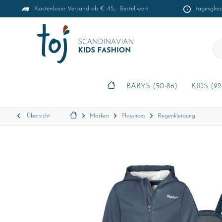
Kostenloser Versand ab € 45,- Bestellwert
tagesglei
BABYS (50-86)
KIDS (92
Übersicht
Marken
Playshoes
Regenkleidung