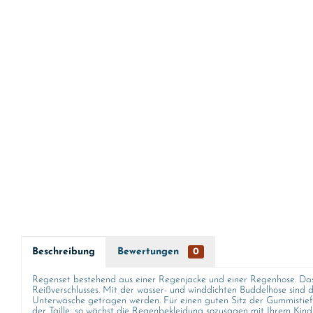
Beschreibung
Bewertungen
0
Regenset bestehend aus einer Regenjacke und einer Regenhose. Das 
Reißverschlusses. Mit der wasser- und winddichten Buddelhose sind 
Unterwäsche getragen werden. Für einen guten Sitz der Gummistief
der Taille, so wächst die Regenbekleidung sozusagen mit Ihrem Kin