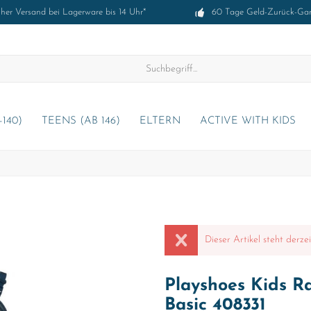
cher Versand bei Lagerware bis 14 Uhr*
60 Tage Geld-Zurück-Gar
-140)
TEENS (AB 146)
ELTERN
ACTIVE WITH KIDS
Dieser Artikel steht derze
Playshoes Kids R
Basic 408331