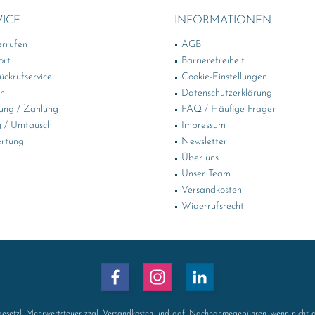
VICE
INFORMATIONEN
errufen
AGB
ort
Barrierefreiheit
ckrufservice
Cookie-Einstellungen
in
Datenschutzerklärung
ung / Zahlung
FAQ / Häufige Fragen
 / Umtausch
Impressum
rtung
Newsletter
Über uns
Unser Team
Versandkosten
Widerrufsrecht
 gesetzl. Mehrwertsteuer zzgl.
Versandkosten
und ggf. Nachnahmegebühren, wenn nicht a