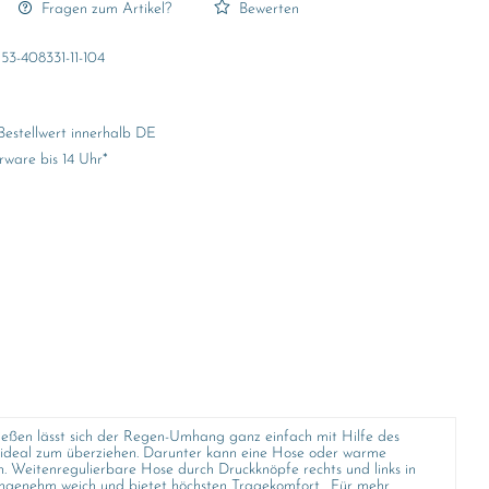
Fragen zum Artikel?
Bewerten
53-408331-11-104
Bestellwert innerhalb DE
rware bis 14 Uhr*
ießen lässt sich der Regen-Umhang ganz einfach mit Hilfe des
st ideal zum überziehen. Darunter kann eine Hose oder warme
 Weitenregulierbare Hose durch Druckknöpfe rechts und links in
e angenehm weich und bietet höchsten Tragekomfort. Für mehr