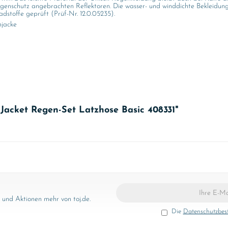
genschutz angebrachten Reflektoren. Die wasser- und winddichte Bekleidung
dstoffe geprüft (Prüf-Nr. 12.0.05235).
njacke
 Jacket Regen-Set Latzhose Basic 408331"
und Aktionen mehr von toj.de.
Die
Datenschutzbe