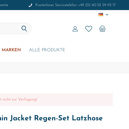
antie
Kostenloses Servicetelefon +49 (0) 40-52 59 93 17
DE
MARKEN
ALLE PRODUKTE
it nicht zur Verfügung!
ain Jacket Regen-Set Latzhose