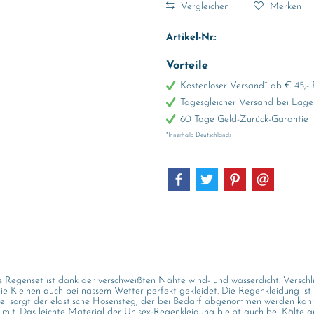
Vergleichen
Merken
Artikel-Nr.:
Vorteile
Kostenloser Versand* ab € 45,- 
Tagesgleicher Versand bei Lage
60 Tage Geld-Zurück-Garantie
*Innerhalb Deutschlands
Regenset ist dank der verschweißten Nähte wind- und wasserdicht. Verschl
die Kleinen auch bei nassem Wetter perfekt gekleidet. Die Regenkleidung i
el sorgt der elastische Hosensteg, der bei Bedarf abgenommen werden kann.
d mit. Das leichte Material der Unisex-Regenkleidung bleibt auch bei Kält