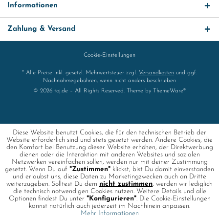
Informationen
Zahlung & Versand
Cookie-Einstellungen
* Alle Preise inkl. gesetzl. Mehrwertsteuer zzgl.
Versandkosten
und ggf.
Nachnahmegebühren, wenn nicht anders beschrieben
© 2026 toj.de – All Rights Reserved. Theme by
ThemeWare®
Diese Website benutzt Cookies, die für den technischen Betrieb der
Website erforderlich sind und stets gesetzt werden. Andere Cookies, die
den Komfort bei Benutzung dieser Website erhöhen, der Direktwerbung
dienen oder die Interaktion mit anderen Websites und sozialen
Netzwerken vereinfachen sollen, werden nur mit deiner Zustimmung
gesetzt. Wenn Du auf
"Zustimmen"
klickst, bist Du damit einverstanden
und erlaubst uns, diese Daten zu Marketingzwecken auch an Dritte
weiterzugeben. Solltest Du dem
nicht zustimmen
, werden wir lediglich
die technisch notwendigen Cookies nutzen. Weitere Details und alle
Optionen findest Du unter
"Konfigurieren"
. Die Cookie-Einstellungen
kannst natürlich auch jederzeit im Nachhinein anpassen.
Mehr Informationen