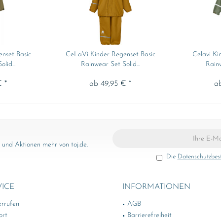
nset Basic
CeLaVi Kinder Regenset Basic
Celavi Ki
lid...
Rainwear Set Solid...
Rainw
 *
ab 49,95 € *
a
und Aktionen mehr von toj.de.
Die
Datenschutzbe
VICE
INFORMATIONEN
errufen
AGB
ort
Barrierefreiheit