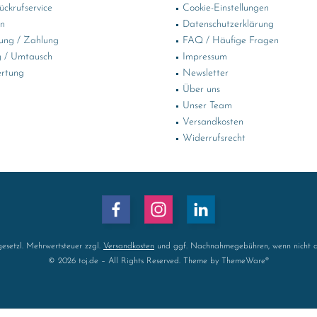
ckrufservice
Cookie-Einstellungen
in
Datenschutzerklärung
ung / Zahlung
FAQ / Häufige Fragen
 / Umtausch
Impressum
rtung
Newsletter
Über uns
Unser Team
Versandkosten
Widerrufsrecht
 gesetzl. Mehrwertsteuer zzgl.
Versandkosten
und ggf. Nachnahmegebühren, wenn nicht a
© 2026 toj.de – All Rights Reserved. Theme by
ThemeWare®