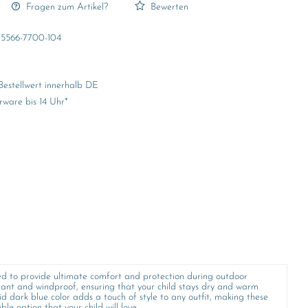
Fragen zum Artikel?
Bewerten
5566-7700-104
Bestellwert innerhalb DE
rware bis 14 Uhr*
ned to provide ultimate comfort and protection during outdoor
istant and windproof, ensuring that your child stays dry and warm
id dark blue color adds a touch of style to any outfit, making these
e option that your child will love.