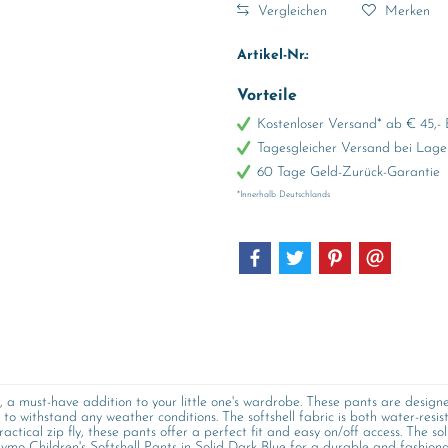
Vergleichen
Merken
Artikel-Nr.:
Vorteile
Kostenloser Versand* ab € 45,- 
Tagesgleicher Versand bei Lage
60 Tage Geld-Zurück-Garantie
*Innerhalb Deutschlands
e, a must-have addition to your little one's wardrobe. These pants are desig
e to withstand any weather conditions. The softshell fabric is both water-res
ical zip fly, these pants offer a perfect fit and easy on/off access. The sol
mo Children's Softshell Pants in Solid Dark Blue for a durable and fashionabl