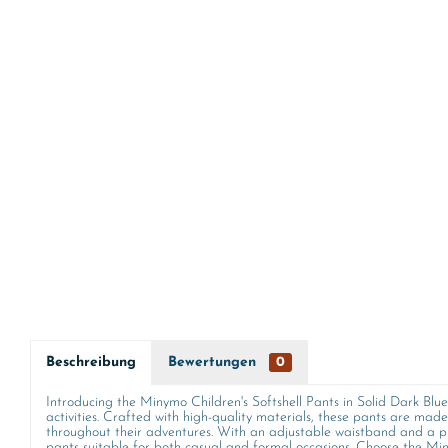
Beschreibung
Bewertungen
0
Introducing the Minymo Children's Softshell Pants in Solid Dark Blu
activities. Crafted with high-quality materials, these pants are mad
throughout their adventures. With an adjustable waistband and a pract
pants suitable for both casual and formal occasions. Choose the Miny