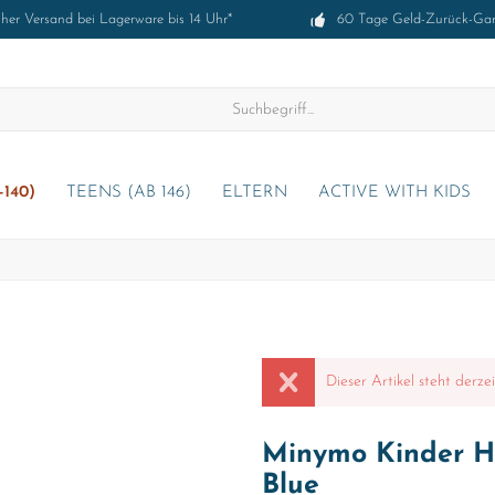
cher Versand bei Lagerware bis 14 Uhr*
60 Tage Geld-Zurück-Gar
-140)
TEENS (AB 146)
ELTERN
ACTIVE WITH KIDS
Dieser Artikel steht derze
Minymo Kinder Ho
Blue