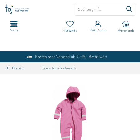
Menü
Mein Konto
Merkzettel
Warenkorb
Kostenloser Versand ab € 45,- Bestellwert
Übersicht
Fleece- & Softshelloveralls