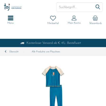
Menü
Mein Konto
Merkzettel
Warenkorb
Kostenloser Versand ab € 45,- Bestellwert
Übersicht
Alle Produkte von Playshoes