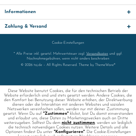
Informationen
Zahlung & Versand
Cookie-Einstellungen
* Alle Preise inkl. gesetzl. Mehrwertsteuer zzgl.
Versandkosten
und ggf.
Nachnahmegebühren, wenn nicht anders beschrieben
© 2026 toj.de – All Rights Reserved. Theme by
ThemeWare®
Diese Website benutzt Cookies, die für den technischen Betrieb der
Website erforderlich sind und stets gesetzt werden. Andere Cookies, die
den Komfort bei Benutzung dieser Website erhöhen, der Direktwerbung
dienen oder die Interaktion mit anderen Websites und sozialen
Netzwerken vereinfachen sollen, werden nur mit deiner Zustimmung
gesetzt. Wenn Du auf
"Zustimmen"
klickst, bist Du damit einverstanden
und erlaubst uns, diese Daten zu Marketingzwecken auch an Dritte
weiterzugeben. Solltest Du dem
nicht zustimmen
, werden wir lediglich
die technisch notwendigen Cookies nutzen. Weitere Details und alle
Optionen findest Du unter
"Konfigurieren"
. Die Cookie-Einstellungen