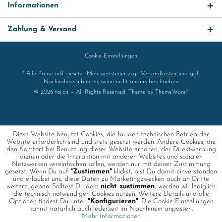
Informationen
Zahlung & Versand
Cookie-Einstellungen
* Alle Preise inkl. gesetzl. Mehrwertsteuer zzgl.
Versandkosten
und ggf.
Nachnahmegebühren, wenn nicht anders beschrieben
© 2026 toj.de – All Rights Reserved. Theme by
ThemeWare®
Diese Website benutzt Cookies, die für den technischen Betrieb der
Website erforderlich sind und stets gesetzt werden. Andere Cookies, die
den Komfort bei Benutzung dieser Website erhöhen, der Direktwerbung
dienen oder die Interaktion mit anderen Websites und sozialen
Netzwerken vereinfachen sollen, werden nur mit deiner Zustimmung
gesetzt. Wenn Du auf
"Zustimmen"
klickst, bist Du damit einverstanden
und erlaubst uns, diese Daten zu Marketingzwecken auch an Dritte
weiterzugeben. Solltest Du dem
nicht zustimmen
, werden wir lediglich
die technisch notwendigen Cookies nutzen. Weitere Details und alle
Optionen findest Du unter
"Konfigurieren"
. Die Cookie-Einstellungen
kannst natürlich auch jederzeit im Nachhinein anpassen.
Mehr Informationen