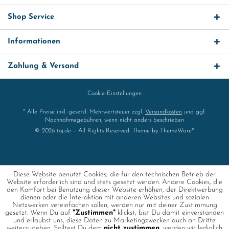
Shop Service
Informationen
Zahlung & Versand
Cookie-Einstellungen
* Alle Preise inkl. gesetzl. Mehrwertsteuer zzgl.
Versandkosten
und ggf.
Nachnahmegebühren, wenn nicht anders beschrieben
© 2026 toj.de – All Rights Reserved. Theme by
ThemeWare®
Diese Website benutzt Cookies, die für den technischen Betrieb der
Website erforderlich sind und stets gesetzt werden. Andere Cookies, die
den Komfort bei Benutzung dieser Website erhöhen, der Direktwerbung
dienen oder die Interaktion mit anderen Websites und sozialen
Netzwerken vereinfachen sollen, werden nur mit deiner Zustimmung
gesetzt. Wenn Du auf
"Zustimmen"
klickst, bist Du damit einverstanden
und erlaubst uns, diese Daten zu Marketingzwecken auch an Dritte
weiterzugeben. Solltest Du dem
nicht zustimmen
, werden wir lediglich