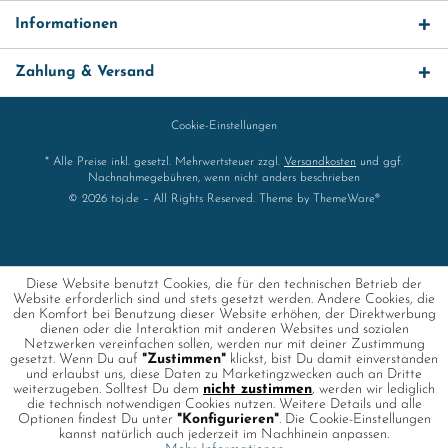
Informationen
Zahlung & Versand
Cookie-Einstellungen
* Alle Preise inkl. gesetzl. Mehrwertsteuer zzgl.
Versandkosten
und ggf.
Nachnahmegebühren, wenn nicht anders beschrieben
© 2026 toj.de – All Rights Reserved. Theme by
ThemeWare®
Diese Website benutzt Cookies, die für den technischen Betrieb der
Website erforderlich sind und stets gesetzt werden. Andere Cookies, die
den Komfort bei Benutzung dieser Website erhöhen, der Direktwerbung
dienen oder die Interaktion mit anderen Websites und sozialen
Netzwerken vereinfachen sollen, werden nur mit deiner Zustimmung
gesetzt. Wenn Du auf
"Zustimmen"
klickst, bist Du damit einverstanden
und erlaubst uns, diese Daten zu Marketingzwecken auch an Dritte
weiterzugeben. Solltest Du dem
nicht zustimmen
, werden wir lediglich
die technisch notwendigen Cookies nutzen. Weitere Details und alle
Optionen findest Du unter
"Konfigurieren"
. Die Cookie-Einstellungen
kannst natürlich auch jederzeit im Nachhinein anpassen.