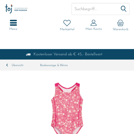
Menü
Mein Konto
Merkzettel
Warenkorb
Kostenloser Versand ab € 45,- Bestellwert
Übersicht
Badeanzüge & Bikinis