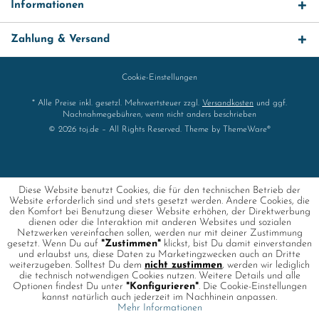
Informationen
Zahlung & Versand
Cookie-Einstellungen
* Alle Preise inkl. gesetzl. Mehrwertsteuer zzgl.
Versandkosten
und ggf.
Nachnahmegebühren, wenn nicht anders beschrieben
© 2026 toj.de – All Rights Reserved. Theme by
ThemeWare®
Diese Website benutzt Cookies, die für den technischen Betrieb der
Website erforderlich sind und stets gesetzt werden. Andere Cookies, die
den Komfort bei Benutzung dieser Website erhöhen, der Direktwerbung
dienen oder die Interaktion mit anderen Websites und sozialen
Netzwerken vereinfachen sollen, werden nur mit deiner Zustimmung
gesetzt. Wenn Du auf
"Zustimmen"
klickst, bist Du damit einverstanden
und erlaubst uns, diese Daten zu Marketingzwecken auch an Dritte
weiterzugeben. Solltest Du dem
nicht zustimmen
, werden wir lediglich
die technisch notwendigen Cookies nutzen. Weitere Details und alle
Optionen findest Du unter
"Konfigurieren"
. Die Cookie-Einstellungen
kannst natürlich auch jederzeit im Nachhinein anpassen.
Mehr Informationen