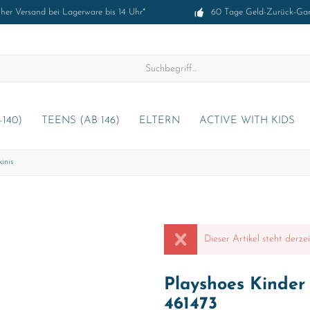
cher Versand bei Lagerware bis 14 Uhr*
60 Tage Geld-Zurück-Gar
-140)
TEENS (AB 146)
ELTERN
ACTIVE WITH KIDS
inis
Dieser Artikel steht derze
Playshoes Kinder
461473