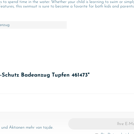
ves to spend time in the water. Whether your child is learning to swim or sim
e features, this swimsuit is sure to become a favorite for both kids and paren
anzug
v-Schutz Badeanzug Tupfen 461473"
und Aktionen mehr von toj.de.