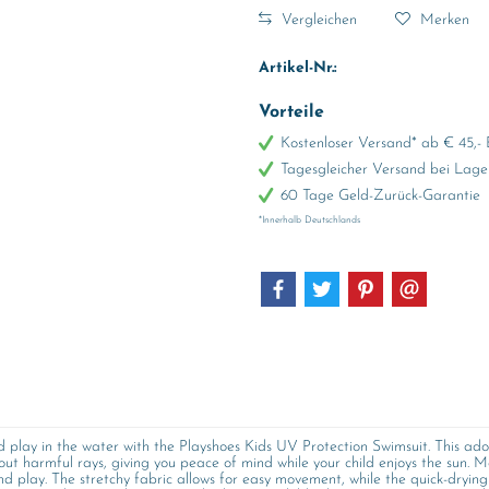
Vergleichen
Merken
Artikel-Nr.:
Vorteile
Kostenloser Versand* ab € 45,- 
Tagesgleicher Versand bei Lage
60 Tage Geld-Zurück-Garantie
*Innerhalb Deutschlands
d play in the water with the Playshoes Kids UV Protection Swimsuit. This ado
out harmful rays, giving you peace of mind while your child enjoys the sun. M
d play. The stretchy fabric allows for easy movement, while the quick-drying 