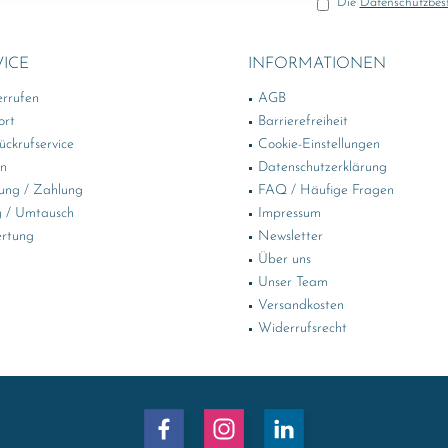
Die
Datenschutzbe
VICE
INFORMATIONEN
errufen
AGB
ort
Barrierefreiheit
ckrufservice
Cookie-Einstellungen
in
Datenschutzerklärung
ung / Zahlung
FAQ / Häufige Fragen
 / Umtausch
Impressum
rtung
Newsletter
Über uns
Unser Team
Versandkosten
Widerrufsrecht