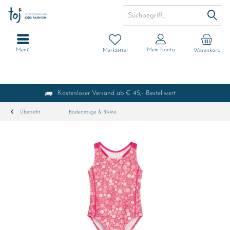
Menü
Mein Konto
Merkzettel
Warenkorb
Kostenloser Versand ab € 45,- Bestellwert
Übersicht
Badeanzüge & Bikinis