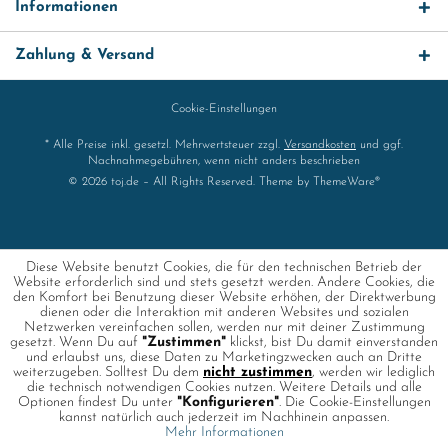
Informationen
Zahlung & Versand
Cookie-Einstellungen
* Alle Preise inkl. gesetzl. Mehrwertsteuer zzgl.
Versandkosten
und ggf.
Nachnahmegebühren, wenn nicht anders beschrieben
© 2026 toj.de – All Rights Reserved. Theme by
ThemeWare®
Diese Website benutzt Cookies, die für den technischen Betrieb der
Website erforderlich sind und stets gesetzt werden. Andere Cookies, die
den Komfort bei Benutzung dieser Website erhöhen, der Direktwerbung
dienen oder die Interaktion mit anderen Websites und sozialen
Netzwerken vereinfachen sollen, werden nur mit deiner Zustimmung
gesetzt. Wenn Du auf
"Zustimmen"
klickst, bist Du damit einverstanden
und erlaubst uns, diese Daten zu Marketingzwecken auch an Dritte
weiterzugeben. Solltest Du dem
nicht zustimmen
, werden wir lediglich
die technisch notwendigen Cookies nutzen. Weitere Details und alle
Optionen findest Du unter
"Konfigurieren"
. Die Cookie-Einstellungen
kannst natürlich auch jederzeit im Nachhinein anpassen.
Mehr Informationen